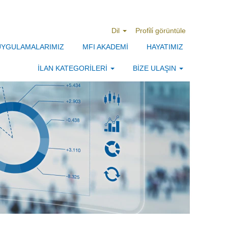
Dil
Profi̇li̇ görüntüle
 UYGULAMALARIMIZ
MFI AKADEMİ
HAYATIMIZ
İLAN KATEGORİLERİ
BİZE ULAŞIN