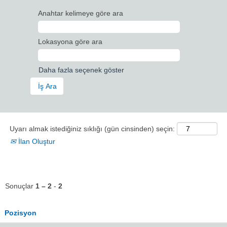
Anahtar kelimeye göre ara
Lokasyona göre ara
Daha fazla seçenek göster
Uyarı almak istediğiniz sıklığı (gün cinsinden) seçin:
İlan Oluştur
Sonuçlar
1 – 2
-
2
Pozisyon