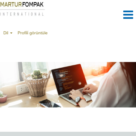
Dil
Profi̇li̇ görüntüle
BİLGİ
TEKNOLOJİLERİ