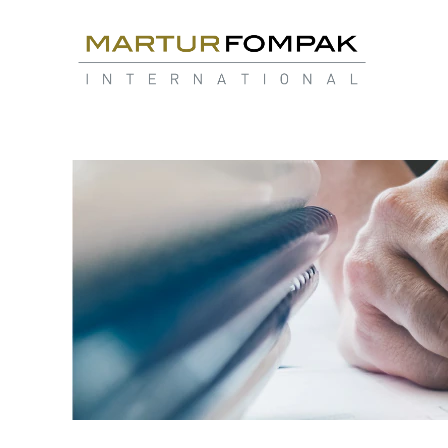
TASARIM
&
AR-
GE